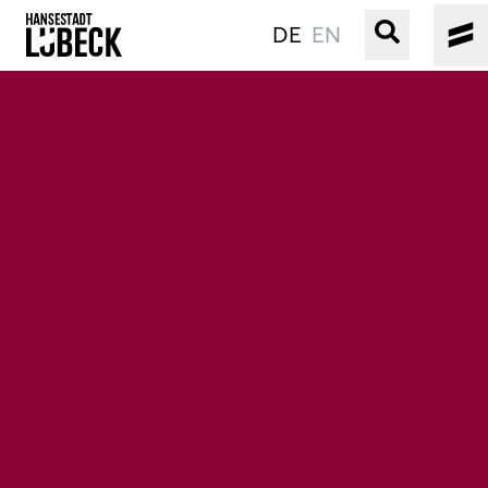
DE
EN
ALTSTADT
KULTUR
VERANSTALTUNGEN
WASSER
BUCHEN
SERVICE
Gebärdensprache
Leichte Sprache