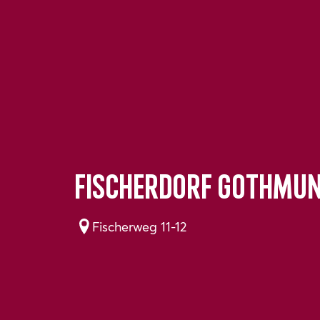
Fischerdorf Gothmu
Fischerweg 11-12