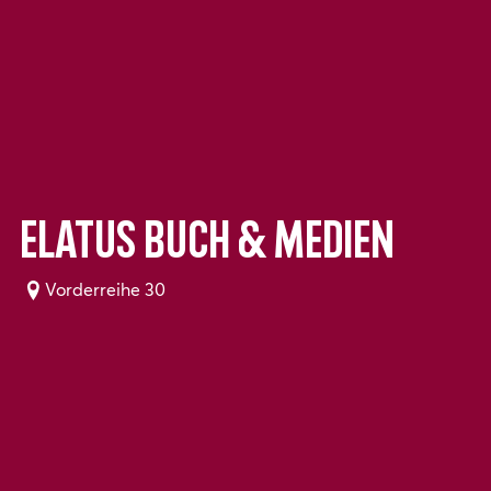
Elatus Buch & Medien
Vorderreihe 30