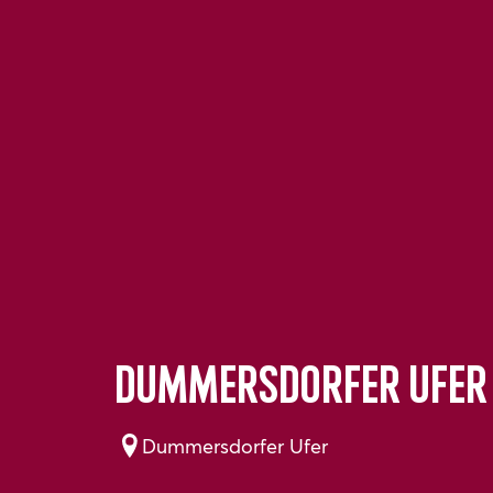
Dummersdorfer Ufer
Dummersdorfer Ufer