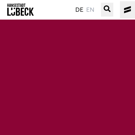
DE
EN
ALTSTADT
KULTUR
VERANSTALTUNGEN
WASSER
BUCHEN
SERVICE
Gebärdensprache
Leichte Sprache