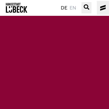
DE
EN
ALTSTADT
KULTUR
VERANSTALTUNGEN
WASSER
BUCHEN
SERVICE
Gebärdensprache
Leichte Sprache