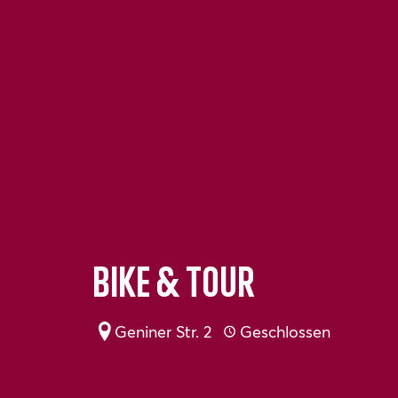
Bike & Tour
Geniner Str. 2
Geschlossen