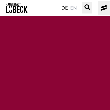
DE
EN
ALTSTADT
KULTUR
VERANSTALTUNGEN
WASSER
BUCHEN
SERVICE
Gebärdensprache
Leichte Sprache