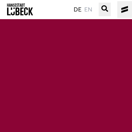
DE
EN
ALTSTADT
KULTUR
VERANSTALTUNGEN
WASSER
BUCHEN
SERVICE
Gebärdensprache
Leichte Sprache