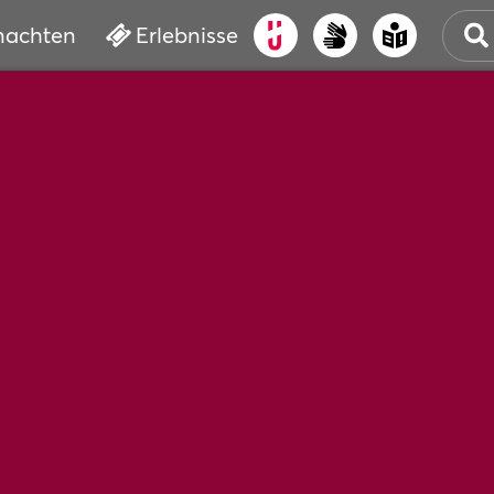
nachten
Erlebnisse
ALT
KUL
VER
WAS
BUC
SER