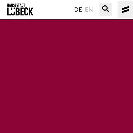
DE
EN
ALTSTADT
KULTUR
VERANSTALTUNGEN
WASSER
BUCHEN
SERVICE
Gebärdensprache
Leichte Sprache