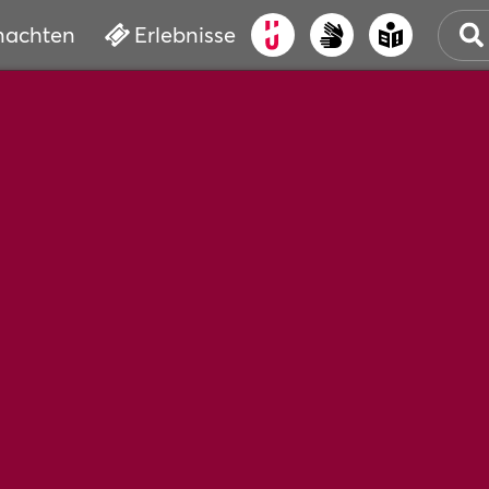
nachten
Erlebnisse
ALT
KUL
VER
WAS
BUC
SER