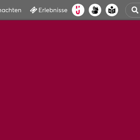
nachten
Erlebnisse
ALT
KUL
VER
WAS
BUC
SER