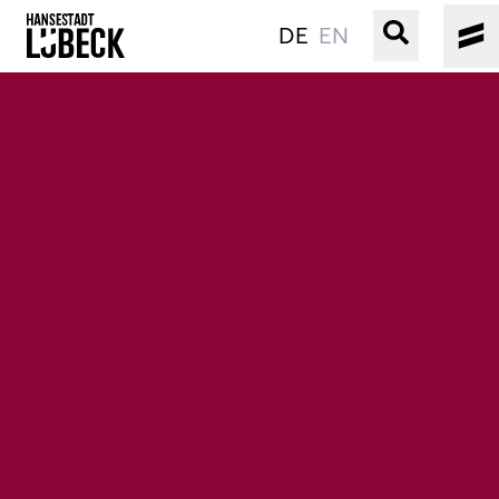
DE
EN
ALTSTADT
KULTUR
VERANSTALTUNGEN
WASSER
BUCHEN
SERVICE
Gebärdensprache
Leichte Sprache