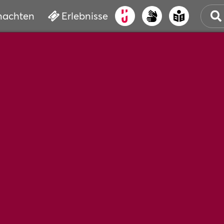
nachten
Erlebnisse
ALT
KUL
VER
WAS
BUC
SER