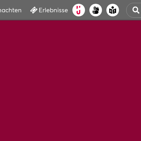
nachten
Erlebnisse
ALT
KUL
VER
WAS
BUC
SER