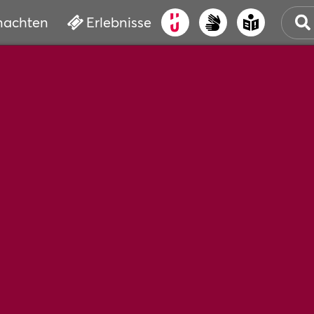
nachten
Erlebnisse
ALT
KUL
VER
WAS
BUC
SER