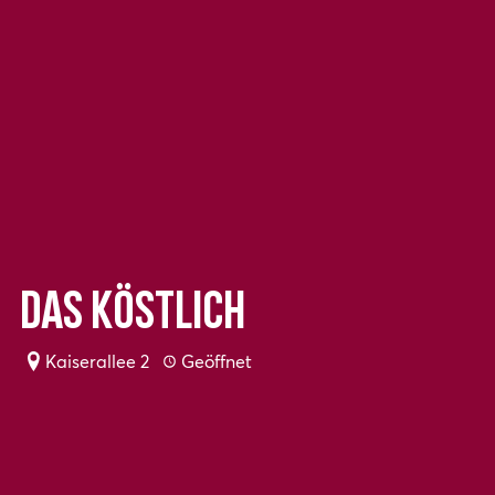
Das Köstlich
Kaiserallee 2
Geöffnet