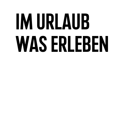
Im Urlaub
was erleben