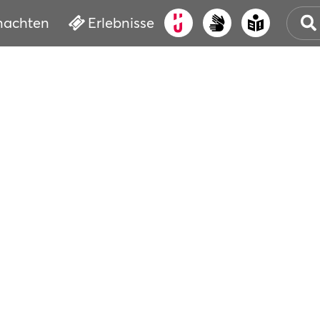
nachten
Erlebnisse
ALT
KUL
VER
WAS
BUC
SER