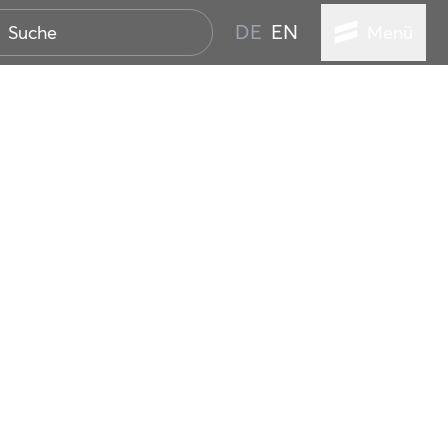
DE
EN
Menü
STADT
TUR
ANSTALTUNGEN
SER
HEN
VICE