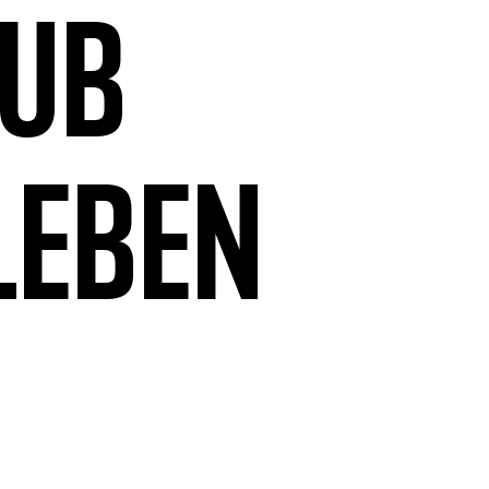
aub
leben