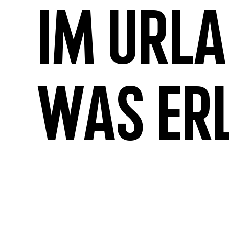
Im Url
was er