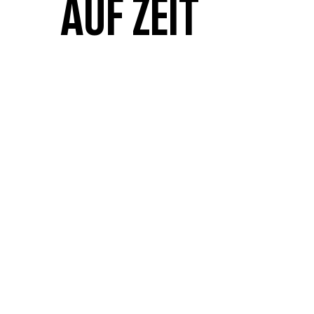
auf Zeit