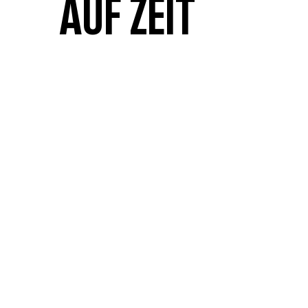
auf Zeit