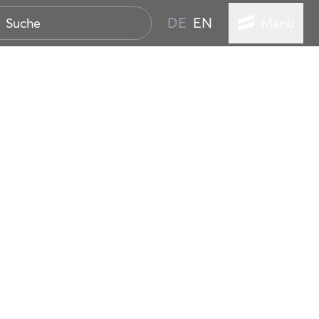
DE
EN
Menü
STADT
TUR
ANSTALTUNGEN
SER
HEN
VICE