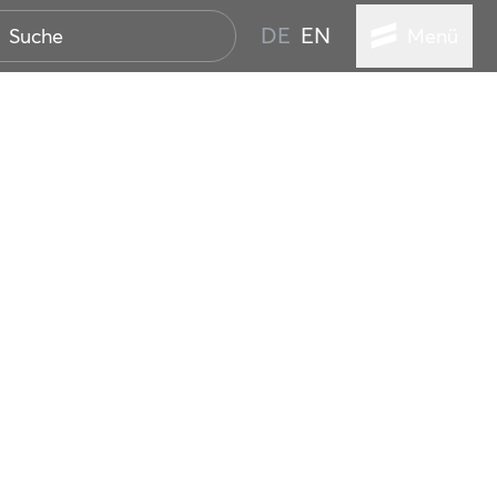
DE
EN
Menü
STADT
TUR
ANSTALTUNGEN
SER
HEN
VICE