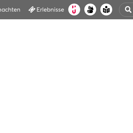
nachten
Erlebnisse
ALT
KUL
VER
WAS
BUC
SER