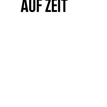
auf Zeit