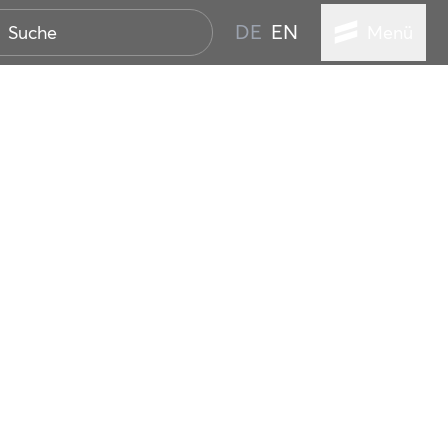
DE
EN
Menü
STADT
TUR
ANSTALTUNGEN
SER
HEN
VICE