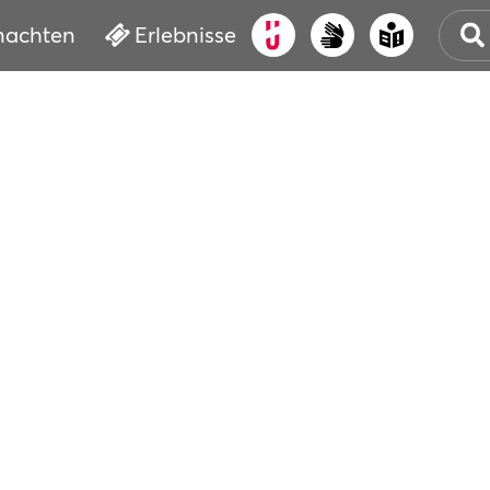
nachten
Erlebnisse
ALT
KUL
VER
WAS
BUC
SER