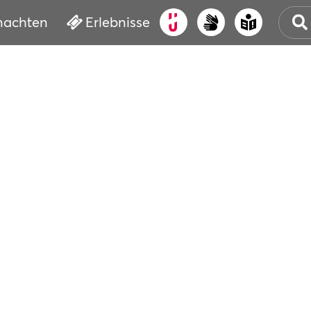
nachten
Erlebnisse
ALT
KUL
VER
WAS
BUC
SER