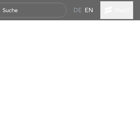
DE
EN
Menü
STADT
TUR
ANSTALTUNGEN
SER
HEN
VICE