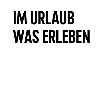
Im Urlaub
was erleben