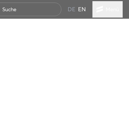
DE
EN
Menü
STADT
TUR
ANSTALTUNGEN
SER
HEN
VICE