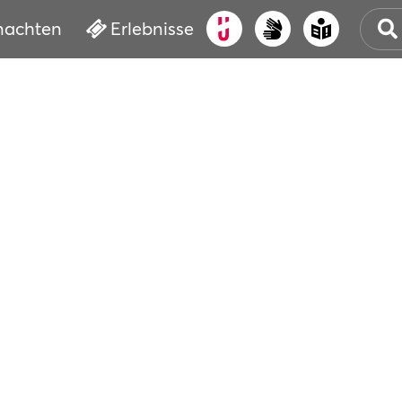
nachten
Erlebnisse
ALT
KUL
VER
WAS
BUC
SER