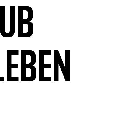
aub
leben