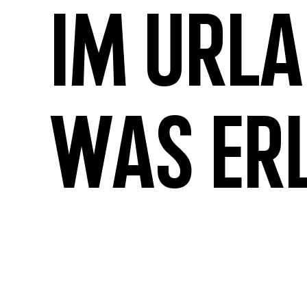
Im Url
was er