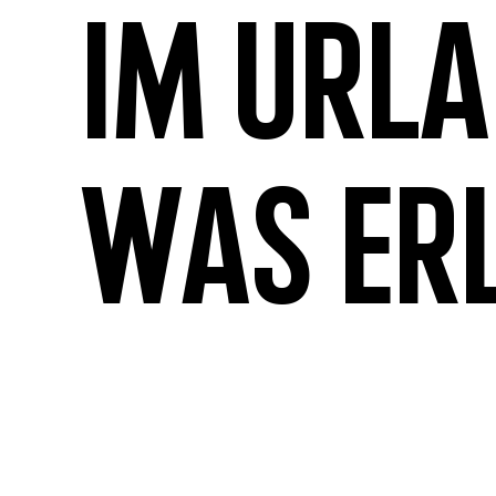
Im Url
was er