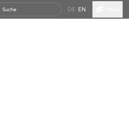
DE
EN
Menü
STADT
TUR
ANSTALTUNGEN
SER
HEN
VICE