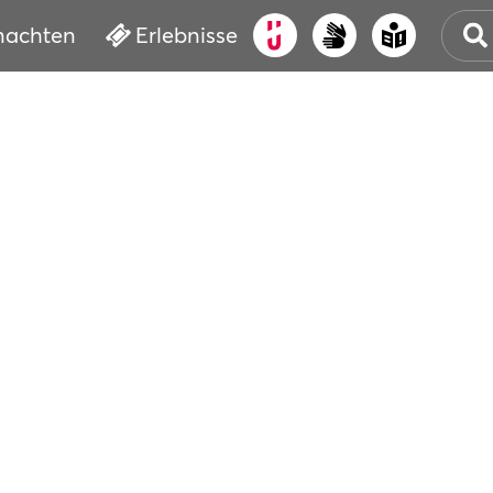
nachten
Erlebnisse
ALT
KUL
VER
WAS
BUC
SER