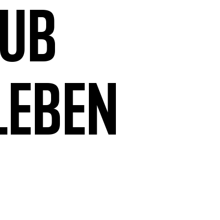
aub
leben