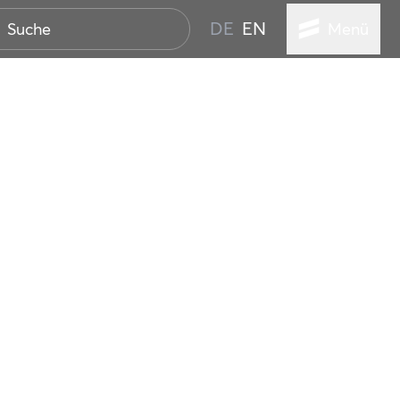
DE
EN
Menü
STADT
TUR
ANSTALTUNGEN
SER
HEN
VICE