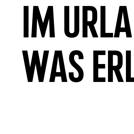
Im Url
was er