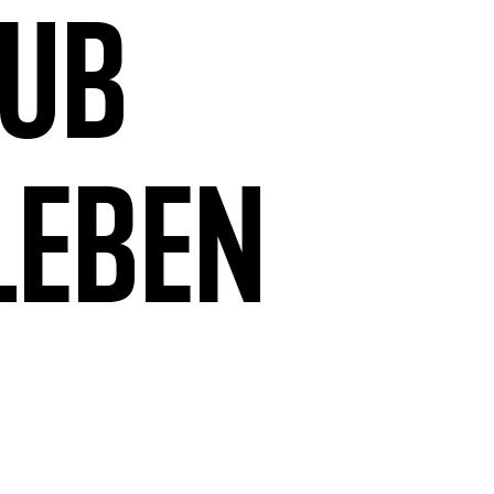
aub
leben