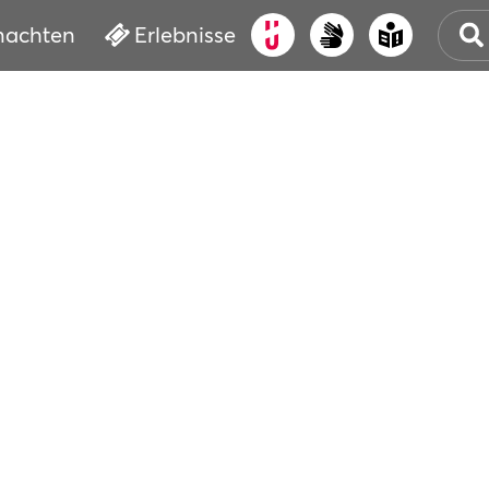
nachten
Erlebnisse
ALT
KUL
VER
WAS
BUC
SER