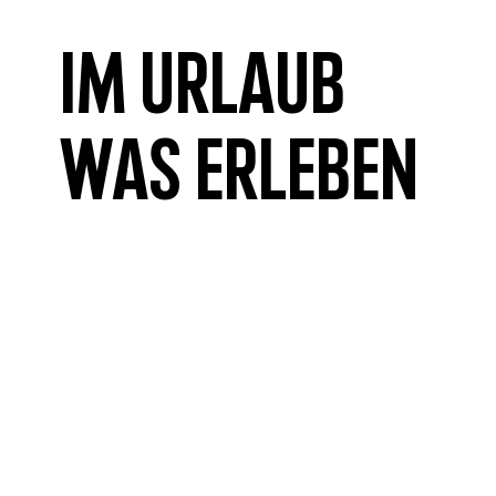
Im Urlaub
was erleben