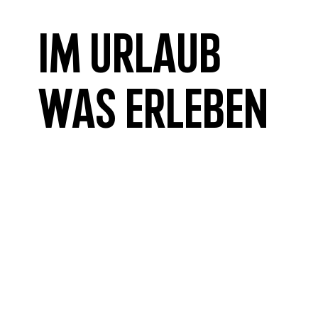
Im Urlaub
was erleben