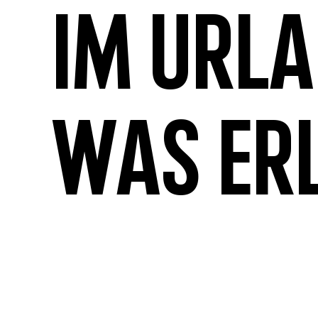
Im Url
was er