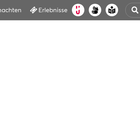
nachten
Erlebnisse
ALT
KUL
VER
WAS
BUC
SER