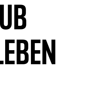
aub
leben