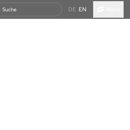
DE
EN
Menü
STADT
TUR
ANSTALTUNGEN
SER
HEN
VICE