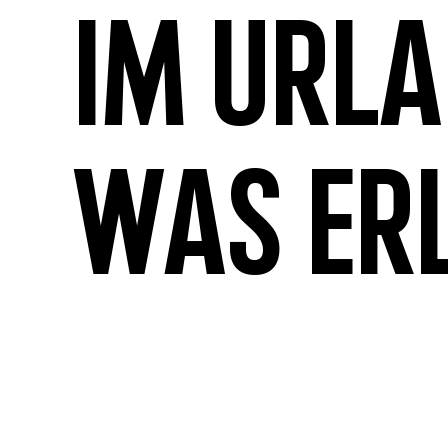
Im Url
was er