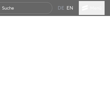
DE
EN
Menü
STADT
TUR
ANSTALTUNGEN
SER
HEN
VICE