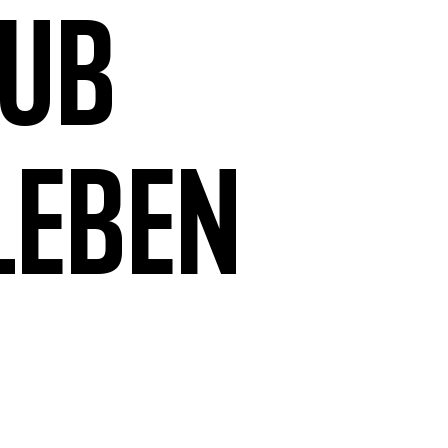
aub
leben