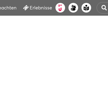
nachten
Erlebnisse
ALT
KUL
VER
WAS
BUC
SER